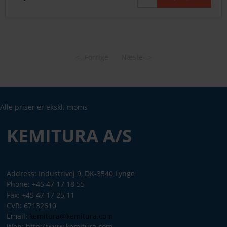
<--Forrige
Næste-->
Alle priser er ekskl. moms
KEMITURA A/S
Address: Industrivej 9, DK-3540 Lynge
Phone: +45 47 17 18 55
Fax: +45 47 17 25 11
CVR: 67132610
Email:
kemitura@kemitura.com
Web: http://www.kemitura.com