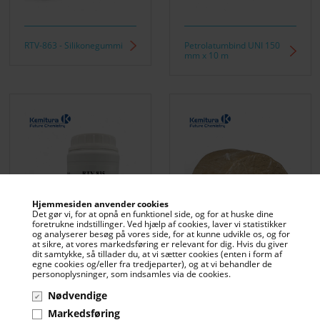
RTV-863 - Silikonegummi
Petrolatumbind UNI 150
mm x 10 m
Hjemmesiden anvender cookies
Det gør vi, for at opnå en funktionel side, og for at huske dine
foretrukne indstillinger. Ved hjælp af cookies, laver vi statistikker
og analyserer besøg på vores side, for at kunne udvikle os, og for
at sikre, at vores markedsføring er relevant for dig. Hvis du giver
dit samtykke, så tillader du, at vi sætter cookies (enten i form af
egne cookies og/eller fra tredjeparter), og at vi behandler de
personoplysninger, som indsamles via de cookies.
RTV-835 - Silikonegummi
Petrolatumbind PE-UNI 100
Nødvendige
mm x 10 m
Markedsføring