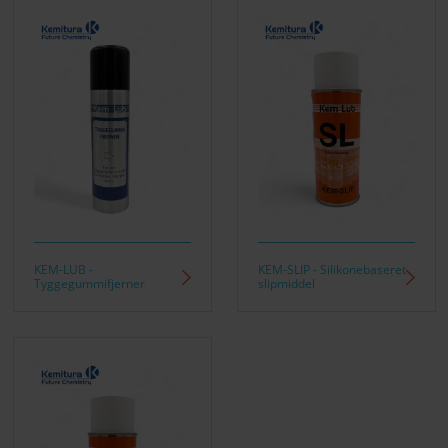
KEM-LUB -
KEM-SLIP - Silikonebaseret
Tyggegummifjerner
slipmiddel