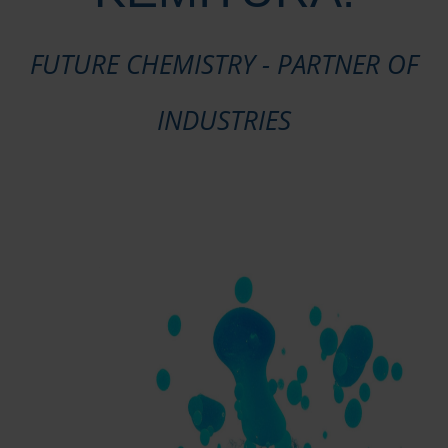
TEKNISK ISOLERING
FUTURE CHEMISTRY - PARTNER OF
VA OG VVS
CENTURIO
INDUSTRIES