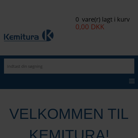
0 vare(r) lagt i kurv
0,00 DKK
MENU
KEMI OG RENGØRING
VELKOMMEN TIL
MODELMATERIALER
OFF-SHORE
KEMITURA!